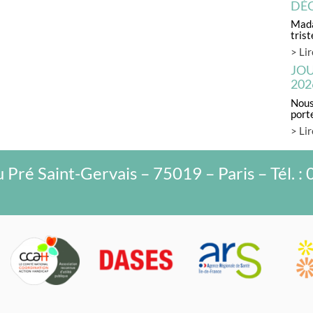
DÉC
couleurs ! »
Carte d’invalidité
L’AGEFIPH
Mada
ténégro
Informations pratiques
trist
> Lir
ORT
PAM 75
JOU
202
PASS PARIS ACCESS
Nous 
L’accueil familial d’adultes handicapés
port
> Lir
Liens Utiles
Les Livres
 Pré Saint-Gervais – 75019 – Paris – Tél. : 
Témoignages
Demande d’informations