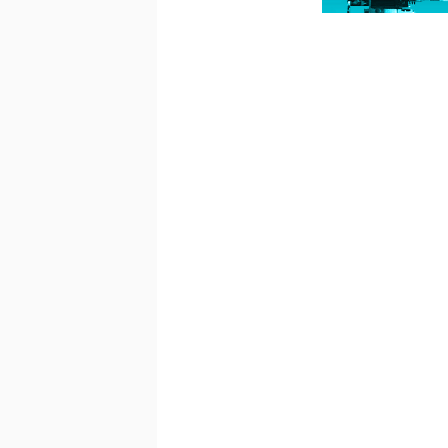
IMPro « Faîtes des 
La Résidence Mon
157 RUE PELLEP