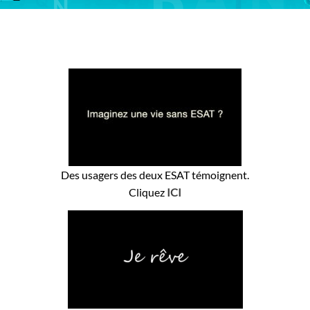
couleurs ! »
Carte d’invalidité
L’AGEFIPH
ténégro
Informations pratiques
ORT
PAM 75
PASS PARIS ACCESS
L’accueil familial d’adultes handicapés
Liens Utiles
Les Livres
Des usagers des deux ESAT témoignent.
Témoignages
Cliquez
ICI
Demande d’informations