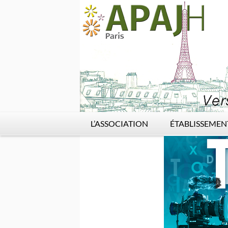
L’ASSOCIATION
ÉTABLISSEMEN
Historique
SIÈGE SOCIAL (
Valeurs
CAJ APAJH-Paris
Gouvernance
ESAT André Busqu
Mission
ESAT Les Cerisiers
Partenaires
IME BINET SIMO