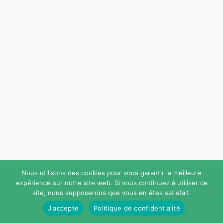
Nous utilisons des cookies pour vous garantir la meilleure
expérience sur notre site web. Si vous continuez à utiliser ce
site, nous supposerons que vous en êtes satisfait.
J'accepte
Politique de confidentialité