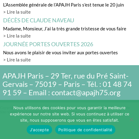
L’Assemblée générale de l’APAJH Paris s'est tenue le 20 juin
> Lire la suite
DÉCÈS DE CLAUDE NAVEAU
Madame, Monsieur, J’ai la très grande tristesse de vous faire
> Lire la suite
JOURNÉE PORTES OUVERTES 2026
Nous avons le plaisir de vous inviter aux portes ouvertes
> Lire la suite
APAJH Paris – 29 Ter, rue du Pré Saint-
Gervais – 75019 – Paris – Tél. : 01 48 74
91 59 – Email : contact@apajh75.org
Nous utilisons des cookies pour vous garantir la meilleure
Copyright 2015 APAJH Paris/Tous droits réservés /
Mentions légales
/ Plan du site
Site réalisé avec le soutien de : CREDIT COOPERATIF - COMPAREST - MAIF
expérience sur notre site web. Si vous continuez à utiliser ce
Création de sites web -
Le CerKle
site, nous supposerons que vous en êtes satisfait.
J'accepte
Politique de confidentialité