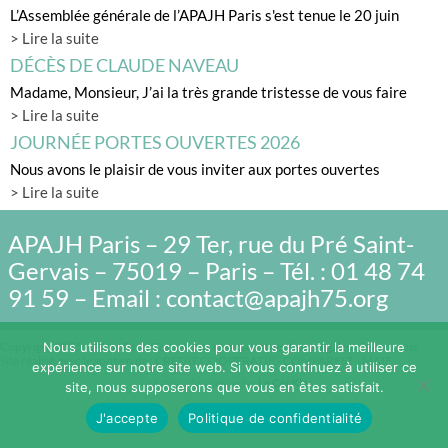
L’Assemblée générale de l’APAJH Paris s'est tenue le 20 juin
> Lire la suite
DÉCÈS DE CLAUDE NAVEAU
Madame, Monsieur, J’ai la très grande tristesse de vous faire
> Lire la suite
JOURNÉE PORTES OUVERTES 2026
Nous avons le plaisir de vous inviter aux portes ouvertes
> Lire la suite
APAJH Paris – 29 Ter, rue du Pré Saint-
Gervais – 75019 – Paris – Tél. : 01 48 74
91 59 – Email : contact@apajh75.org
Nous utilisons des cookies pour vous garantir la meilleure
Copyright 2015 APAJH Paris/Tous droits réservés /
Mentions légales
/ Plan du site
Site réalisé avec le soutien de : CREDIT COOPERATIF - COMPAREST - MAIF
expérience sur notre site web. Si vous continuez à utiliser ce
Création de sites web -
Le CerKle
site, nous supposerons que vous en êtes satisfait.
J'accepte
Politique de confidentialité