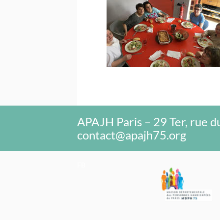
IMPro « Faîtes des 
La Résidence Mon
157 RUE PELLEP
APAJH Paris – 29 Ter, rue du
contact@apajh75.org
FB