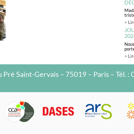
DÉC
couleurs ! »
Carte d’invalidité
L’AGEFIPH
Mada
ténégro
Informations pratiques
trist
> Lir
ORT
PAM 75
JOU
202
PASS PARIS ACCESS
Nous 
L’accueil familial d’adultes handicapés
port
> Lir
Liens Utiles
Les Livres
 Pré Saint-Gervais – 75019 – Paris – Tél. : 
Témoignages
Demande d’informations