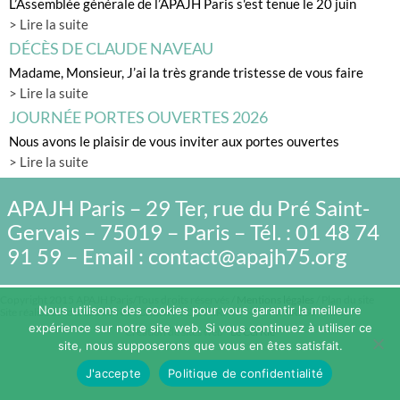
L’Assemblée générale de l’APAJH Paris s'est tenue le 20 juin
> Lire la suite
DÉCÈS DE CLAUDE NAVEAU
Madame, Monsieur, J’ai la très grande tristesse de vous faire
> Lire la suite
JOURNÉE PORTES OUVERTES 2026
Nous avons le plaisir de vous inviter aux portes ouvertes
> Lire la suite
APAJH Paris – 29 Ter, rue du Pré Saint-
Gervais – 75019 – Paris – Tél. : 01 48 74
91 59 – Email : contact@apajh75.org
Copyright 2015 APAJH Paris/Tous droits réservés /
Mentions légales
/ Plan du site
Nous utilisons des cookies pour vous garantir la meilleure
Site réalisé avec le soutien de : CREDIT COOPERATIF - COMPAREST - MAIF
expérience sur notre site web. Si vous continuez à utiliser ce
Création de sites web -
Le CerKle
site, nous supposerons que vous en êtes satisfait.
J'accepte
Politique de confidentialité